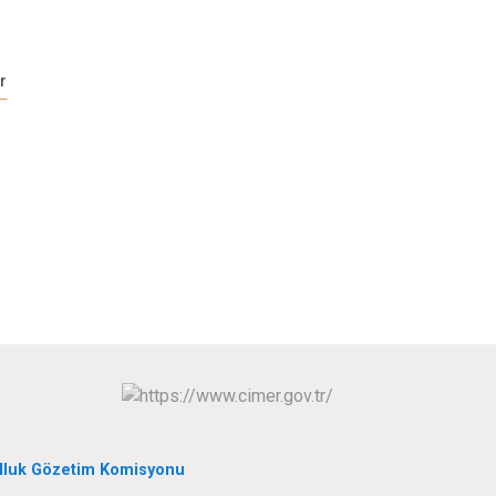
Tortum
Uzundere
r
Palandöken
Yakutiye
lluk Gözetim Komisyonu