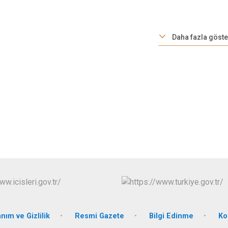
Karaçoban
Karayazı
Daha fazla göste
Köprüköy
Narman
anım ve Gizlilik
Resmi Gazete
Bilgi Edinme
Ko