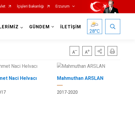
vlet
İçişleri Bakanlığı
Erzurum
LERİMİZ
GÜNDEM
İLETİŞİM
28
°C
met Naci Helvacı
Mahmuthan ARSLAN
Oltu
Olur
017
2017-2020
Pasinler
Pazaryolu
Şenkaya
Tekman