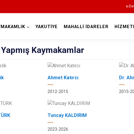
e-De
YMAKAMLIK
YAKUTİYE
MAHALLİ İDARELER
HİZMET
Erzurum
 Yapmış Kaymakamlar
ik
Ahmet Katırcı
Dr. Ah
Aşkale
Çat
2012-2015
2015-2
Hınıs
Horasan
TÜRK
Tuncay KALDIRIM
Aziziye
İspir
2023-2026