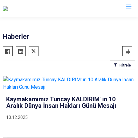
Erzurum
Haberler
Aşkale
Oltu
Çat
Olur
Filtrele
Hınıs
Pasinler
Horasan
Pazaryolu
Aziziye
Şenkaya
İspir
Tekman
Kaymakamımız Tuncay KALDIRIM' ın 10
Aralık Dünya İnsan Hakları Günü Mesajı
Karaçoban
Tortum
Karayazı
Uzundere
10.12.2025
Köprüköy
Palandöken
Narman
Yakutiye